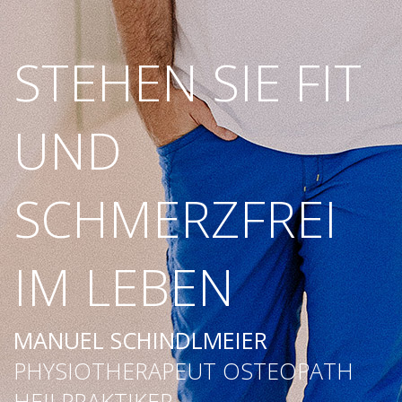
STEHEN SIE FIT
UND
SCHMERZFREI
IM LEBEN
MANUEL SCHINDLMEIER
PHYSIOTHERAPEUT OSTEOPATH
HEILPRAKTIKER