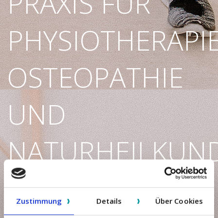
PRAXIS FÜR
PHYSIOTHERAPIE
OSTEOPATHIE
UND
NATURHEILKUN
BEI ERWACHSENEN UND KINDERN
Zustimmung
Details
Über Cookies