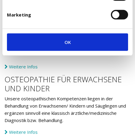
Verletzungen und Operationen liegen in unserem
Kompetenzbereich.
Marketing
Zusätzlich legen wir viel Wert darauf, dass unsere Patienten
durch individuelles funktionelles Training in der Praxis und
durch gezielte Heimübungsprogramme schnellstmöglich
OK
wieder in ihren Alltag oder Sport zurückfinden.
Weitere Infos
OSTEOPATHIE FÜR ERWACHSENE
UND KINDER
Unsere osteopathischen Kompetenzen liegen in der
Behandlung von Erwachsenen/ Kindern und Säuglingen und
ergänzen sinnvoll eine klassisch ärztliche/medizinische
Diagnostik bzw. Behandlung.
Weitere Infos