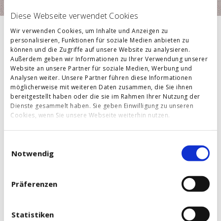
Diese Webseite verwendet Cookies
Wir verwenden Cookies, um Inhalte und Anzeigen zu
personalisieren, Funktionen für soziale Medien anbieten zu
können und die Zugriffe auf unsere Website zu analysieren.
Außerdem geben wir Informationen zu Ihrer Verwendung unserer
Herzlich Willkommen in der Praxis für
Website an unsere Partner für soziale Medien, Werbung und
Physiotherapie/Osteopathie
und
Naturheilkunde
-
Analysen weiter. Unsere Partner führen diese Informationen
Manuel Schindlmeier.
möglicherweise mit weiteren Daten zusammen, die Sie ihnen
bereitgestellt haben oder die sie im Rahmen Ihrer Nutzung der
Unsere Praxis befindet sich im Vilstal, in der Gemeinde
Dienste gesammelt haben. Sie geben Einwilligung zu unseren
Cookies, wenn Sie unsere Webseite weiterhin nutzen.
Marklkofen, zentral gelegen mit ausreichend
Parkmöglichkeiten und einem behindertengerechten Zugang.
Einwilligungsauswahl
Notwendig
PHYSIOTHERAPIE
Präferenzen
Der physiotherapeutische Schwerpunkt der Praxis liegt in
der Versorgung von orthopädischen und neurologischen
Patienten. Sowohl die Behandlung von subakuten bzw.
Statistiken
chronischen Beschwerden als auch die Akutversorgung nach